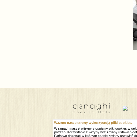
Ważne: nasze strony wykorzystują pliki cookies.
W ramach naszej witryny stosujemy pliki cookies w c
2004 - 2026 Natalia sp. z o.o.
potrzeb. Korzystanie z witryny bez zmiany ustawień
Państwo dokonać w każdym czasie zmiany ustawień d