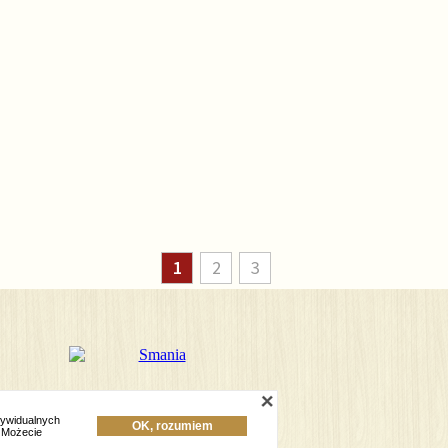
1
2
3
dywidualnych
OK, rozumiem
Implementation:
TiO interactive
 Możecie