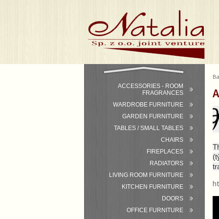
Ba
ACCESSORIES - ROOM
A
FRAGRANCES
WARDROBE FURNITURE
GARDEN FURNITURE
TABLES / SMALL TABLES
CHAIRS
T
FIREPLACES
(
RADIATORS
tr
LIVING ROOM FURNITURE
h
KITCHEN FURNITURE
DOORS
OFFICE FURNITURE