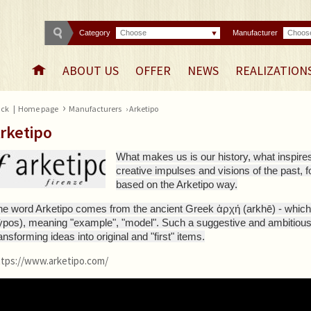
Category
Choose
Manufacturer
Choos
ABOUT US
OFFER
NEWS
REALIZATION
›
ck
|
Home page
Manufacturers
› Arketipo
rketipo
What makes us is our history, what inspires
creative impulses and visions of the past, 
based on the Arketipo way.
he word Arketipo comes from the ancient Greek ἀρχή (arkhē) - which 
tỳpos), meaning "example", "model". Such a suggestive and ambitiou
ansforming ideas into original and "first" items.
ttps://www.arketipo.com/