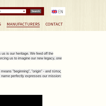
e
Search
S
MANUFACTURERS
CONTACT
 us is our heritage. We feed off the
forcing us to imagine our new legacy, one
means "beginning", "origin" - and τύπος
s name perfectly expresses our mission: